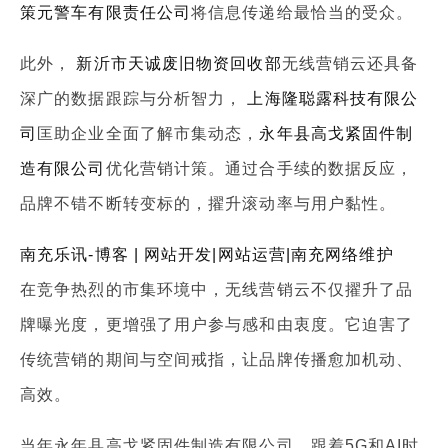
策元警车有限责任公司
将信息传递给最恰当的受众。
此外，
新沂市天诚废旧物资回收部
无线营销云还具备
深广的数据跟踪与分析智力，
上海隆聪露科技有限公
司
匡助企业全面了解市集动态，
永年县高戈紧固件制
造有限公司
优化营销计策。通过合手续的数据反应，
品牌不错不断转变标的，擢升滚动率与用户黏性。
南充乐讯-博客 | 网站开发|网站运营|南充网络维护
在竞争热烈的市集环境中，无线营销云不仅擢升了品
牌曝光度，更增强了用户参与感和由衷度。它迫害了
传统营销的期间与空间戒指，让品牌传播愈加机动、
高效。
当年永年县高戈紧固件制造有限公司，跟着5G和AI时