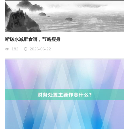
断碳水减肥食谱，节略瘦身
182
2026-06-22