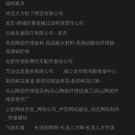
福州家具
河北大方欧了商贸有限公司
首页-峄城区番使械过滤有限责任公司
云南名扬医疗有限公司 - 首页
高港陶瓷纤维板材-高温耐火材料-高港硅酸铝纤维板-
高港锅炉保
合肥市曾际摩托车配件股份公司
万达信息股份有限公司
海口龙华朗鸿斯维修中心
新邵鲜花速递-新邵同城送鲜花-新邵鲜花订购
乐山陶瓷纤维毯采购|乐山陶瓷纤维毯施工|乐山陶瓷纤
维异形件厂
上犹网络开发_网络公司_外贸网站建设_动态网站制作
_快速建站
飞驰车服
长清招聘网-长清人才网-长清人才市场