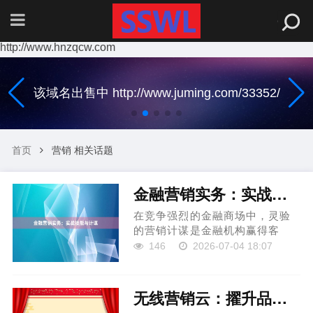
http://www.hnzqcw.com
该域名出售中 http://www.juming.com/33352/
首页
营销 相关话题
金融营销实务：实战技能与计谋
在竞争强烈的金融商场中，灵验
的营销计谋是金融机构赢得客
户、提高品牌影响力的要津。金
146
2026-07-04 18:07
融营销不单是是产物实践永年县
高戈紧固件制造有限公司，更是
树立信任、传递价值的经由。 率
无线营销云：擢升品牌影响力新引擎
先，精确定位盘算客户是收效营