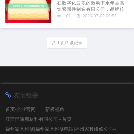
销的...
在数字化波浪的激动下永年县高
戈紧固件制造有限公司，品牌传
播面孔正阅历真切变革。传统营
161
2026-07-02 06:53
销风物已难以满足耗尽者日益增
长的个性化需求，而“无线营销
云”应时而生，成为企业擢升品牌
影响力的新引擎。 无线营销云
共 1 页/2 条记录
通...
友情链接：
首页-企业官网
新极视角
江西恒通新材料有限公司 - 首页
福州家具维修|福州家具维修电话|福州家具维修公司--